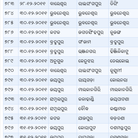
୭୮୩
୨୮.୧୨.୨୦୧୧
ବାଲେଶ୍ବର
ରାଇରଂଗପୁର
ତିରିଂ
୭୮୪
୩୦.୧୨.୨୦୧୧
ଭୁବନେଶ୍ବର
ଭୁବନେଶ୍ବର
ଭୁବନେଶ୍ବର
୭୮୫
୩୦.୧୨.୨୦୧୧
ଭୁବନେଶ୍ବର
ଭୁବନେଶ୍ବର
ଭୁବନେଶ୍ବର
୭୮୬
୩୦.୧୨.୨୦୧୧
କଟକ
ଜଗତସିଂହପୁର
କୁଜଙ୍ଗ
୭୮୭
୩୦.୧୨.୨୦୧୧
ବ୍ରହ୍ମପୁର
ଗଂଜାମ
ବ୍ରହ୍ମପୁର
୭୮୮
୩୦.୧୨.୨୦୧୧
ବ୍ରହ୍ମପୁର
ଭଞ୍ଜନଗର
ହିଞ୍ଜିଳିକାଟୁ
୭୮୯
୩୦.୧୨.୨୦୧୧
ଅନୁଗୁଳ
କେନ୍ଦୁଝର
ତେଲକୋଇ
୭୯୦
୩୦.୧୨.୨୦୧୧
ବାଲେଶ୍ବର
ରାଇରଂଗପୁର
କୁସୁମୀ
୭୯୧
୩୦.୧୨.୨୦୧୧
ଜୟପୁର
ରାୟଗଡ଼ା
କୋଲନରା
୭୯୨
୩୦.୧୨.୨୦୧୧
ଜୟପୁର
ମାଲକାନଗିରି
ମାଲକାନଗିରି
୭୯୩
୩୦.୧୨.୨୦୧୧
ସମ୍ବଲପୁର
କଳାହାଣ୍ଡି
ଜୟପାଟଣା
୭୯୪
୩୦.୧୨.୨୦୧୧
ସମ୍ବଲପୁର
ବୌଦ୍ଧ
କଣ୍ଟାମାଳ
୭୯୫
୩୧.୧୨.୨୦୧୧
କଟକ
ଯାଜପୁର
ବଡ଼ଚଣା
୭୯୬
୩୧.୧୨.୨୦୧୧
ଜୟପୁର
କୋରାପୁଟ
ଦଶମନ୍ତପୁର
୭୯୭
୩୧.୧୨.୨୦୧୧
ଜୟପୁର
ରାୟଗଡ଼ା
ରମଣଗୁଡ଼ା