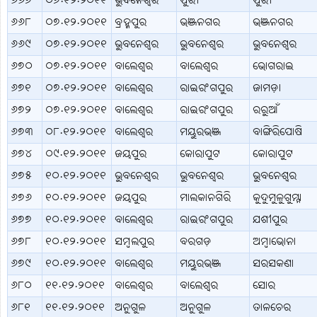
୬୬୭
୦୭.୧୨.୨୦୧୧
ଭୁବନେଶ୍ବର
ପୁରୀ
ପୁରୀ
୬୬୮
୦୭.୧୨.୨୦୧୧
ବ୍ରହ୍ମପୁର
ଭଞ୍ଜନଗର
ଭଞ୍ଜନଗର
୬୬୯
୦୭.୧୨.୨୦୧୧
ଭୁବନେଶ୍ବର
ଭୁବନେଶ୍ବର
ଭୁବନେଶ୍ବର
୬୭୦
୦୭.୧୨.୨୦୧୧
ବାଲେଶ୍ବର
ବାଲେଶ୍ବର
ଭୋଗରାଇ
୬୭୧
୦୭.୧୨.୨୦୧୧
ବାଲେଶ୍ବର
ରାଇରଂଗପୁର
ଜାମଡ଼ା
୬୭୨
୦୭.୧୨.୨୦୧୧
ବାଲେଶ୍ବର
ରାଇରଂଗପୁର
ରରୁଆଁ
୬୭୩
୦୮.୧୨.୨୦୧୧
ବାଲେଶ୍ବର
ମୟୁରଭଞ୍ଜ
ବାଙ୍ଗିରିପୋଷି
୬୭୪
୦୯.୧୨.୨୦୧୧
ଜୟପୁର
କୋରାପୁଟ
କୋରାପୁଟ
୬୭୫
୧୦.୧୨.୨୦୧୧
ଭୁବନେଶ୍ବର
ଭୁବନେଶ୍ବର
ଭୁବନେଶ୍ବର
୬୭୬
୧୦.୧୨.୨୦୧୧
ଜୟପୁର
ମାଲକାନଗିରି
କୁଦୁମୁଳୁଗୁମ୍ମା
୬୭୭
୧୦.୧୨.୨୦୧୧
ବାଲେଶ୍ବର
ରାଇରଂଗପୁର
ଯଶୀପୁର
୬୭୮
୧୦.୧୨.୨୦୧୧
ସମ୍ବଲପୁର
ବରଗଡ଼
ଅମ୍ବାଭୋନା
୬୭୯
୧୦.୧୨.୨୦୧୧
ବାଲେଶ୍ବର
ମୟୁରଭଞ୍ଜ
ସରସକଣା
୬୮୦
୧୧.୧୨.୨୦୧୧
ବାଲେଶ୍ବର
ବାଲେଶ୍ବର
ସୋର
୬୮୧
୧୧.୧୨.୨୦୧୧
ଅନୁଗୁଳ
ଅନୁଗୁଳ
ତାଳଚେର