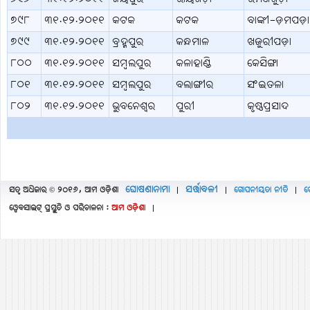
୭୯୮
୩୧.୧୨.୨୦୧୧
କଟକ
କଟକ
ବାଙ୍କୀ-ଡ଼ମପଡ଼ା
୭୯୯
୩୧.୧୨.୨୦୧୧
ବ୍ରହ୍ମପୁର
କନ୍ଧମାଳ
ଖଜୁରୀପଡ଼ା
୮୦୦
୩୧.୧୨.୨୦୧୧
ସମ୍ବଲପୁର
କଳାହାଣ୍ଡି
କେସିଙ୍ଗା
୮୦୧
୩୧.୧୨.୨୦୧୧
ସମ୍ବଲପୁର
ବଲାଙ୍ଗୀର
ସଂଇତଳା
୮୦୨
୩୧.୧୨.୨୦୧୧
ଭୁବନେଶ୍ବର
ପୁରୀ
କୃଷ୍ଣପ୍ରସାଦ
ଘୋଷଣାନାମା
ସର୍ତ୍ତାବଳୀ
ସତ୍ବ ଅଧିକାର © ୨୦୧୬, ଆମ ଓଡ଼ିଶା
ଗୋପନୀୟତା ନୀତି
ଫ
|
|
|
ୱେବସାଇଟ୍ ପ୍ରସ୍ତୁତି ଓ ପରିଚାଳନା :
ଆମ ଓଡ଼ିଶା
|