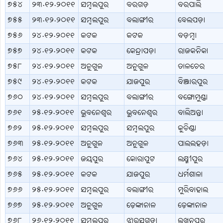
୭୫୪
୨୩.୧୨.୨୦୧୧
ସମ୍ବଲପୁର
ବରଗଡ଼
ବରପାଲି
୭୫୫
୨୩.୧୨.୨୦୧୧
ସମ୍ବଲପୁର
ବଲାଙ୍ଗୀର
ବେଲପଡ଼ା
୭୫୬
୨୪.୧୨.୨୦୧୧
କଟକ
କଟକ
ବଡ଼ମ୍ବା
୭୫୭
୨୪.୧୨.୨୦୧୧
କଟକ
କେନ୍ଦ୍ରାପଡ଼ା
ରାଜକନିକା
୭୫୮
୨୪.୧୨.୨୦୧୧
ଅନୁଗୁଳ
ଅନୁଗୁଳ
ତାଳଚେର
୭୫୯
୨୪.୧୨.୨୦୧୧
କଟକ
ଯାଜପୁର
ବିଞ୍ଝାରପୁର
୭୬୦
୨୪.୧୨.୨୦୧୧
ସମ୍ବଲପୁର
ବଲାଙ୍ଗୀର
ବଙ୍ଗୋମୁଣ୍ଡା
୭୬୧
୨୫.୧୨.୨୦୧୧
ଭୁବନେଶ୍ବର
ଭୁବନେଶ୍ବର
ବାଲିଅନ୍ତା
୭୬୨
୨୫.୧୨.୨୦୧୧
ସମ୍ବଲପୁର
ସମ୍ବଲପୁର
କୁଚିଣ୍ଡା
୭୬୩
୨୫.୧୨.୨୦୧୧
ଅନୁଗୁଳ
ଅନୁଗୁଳ
ପାଲଲହଡ଼ା
୭୬୪
୨୫.୧୨.୨୦୧୧
ଜୟପୁର
କୋରାପୁଟ
ଲକ୍ଷ୍ମୀପୁର
୭୬୫
୨୫.୧୨.୨୦୧୧
କଟକ
ଯାଜପୁର
ଧର୍ମଶାଳା
୭୬୬
୨୫.୧୨.୨୦୧୧
ସମ୍ବଲପୁର
ବଲାଙ୍ଗୀର
ମୁରିବାହାଲ
୭୬୭
୨୫.୧୨.୨୦୧୧
ଅନୁଗୁଳ
ଢ଼େଙ୍କାନାଳ
ଢ଼େଙ୍କାନାଳ
୭୬୮
୨୬.୧୨.୨୦୧୧
ସମ୍ବଲପୁର
ଝାରସୁଗୁଡ଼ା
ଲଖନପୁର