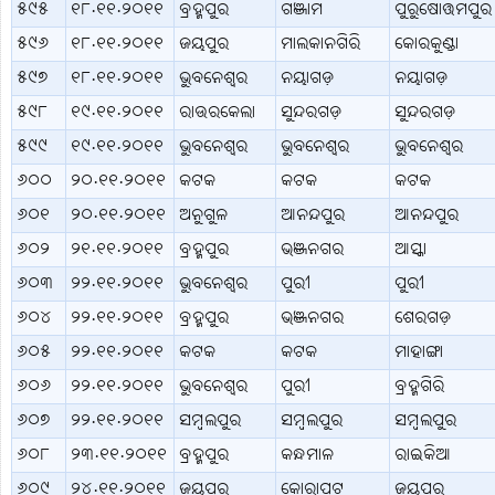
୫୯୫
୧୮.୧୧.୨୦୧୧
ବ୍ରହ୍ମପୁର
ଗଞ୍ଜାମ
ପୁରୁଷୋତ୍ତମପୁର
୫୯୬
୧୮.୧୧.୨୦୧୧
ଜୟପୁର
ମାଲକାନଗିରି
କୋରକୁଣ୍ଡା
୫୯୭
୧୮.୧୧.୨୦୧୧
ଭୁବନେଶ୍ବର
ନୟାଗଡ଼
ନୟାଗଡ଼
୫୯୮
୧୯.୧୧.୨୦୧୧
ରାଉରକେଲା
ସୁନ୍ଦରଗଡ଼
ସୁନ୍ଦରଗଡ଼
୫୯୯
୧୯.୧୧.୨୦୧୧
ଭୁବନେଶ୍ବର
ଭୁବନେଶ୍ବର
ଭୁବନେଶ୍ବର
୬୦୦
୨୦.୧୧.୨୦୧୧
କଟକ
କଟକ
କଟକ
୬୦୧
୨୦.୧୧.୨୦୧୧
ଅନୁଗୁଳ
ଆନନ୍ଦପୁର
ଆନନ୍ଦପୁର
୬୦୨
୨୧.୧୧.୨୦୧୧
ବ୍ରହ୍ମପୁର
ଭଞ୍ଜନଗର
ଆସ୍କା
୬୦୩
୨୨.୧୧.୨୦୧୧
ଭୁବନେଶ୍ବର
ପୁରୀ
ପୁରୀ
୬୦୪
୨୨.୧୧.୨୦୧୧
ବ୍ରହ୍ମପୁର
ଭଞ୍ଜନଗର
ଶେରଗଡ଼
୬୦୫
୨୨.୧୧.୨୦୧୧
କଟକ
କଟକ
ମାହାଙ୍ଗା
୬୦୬
୨୨.୧୧.୨୦୧୧
ଭୁବନେଶ୍ବର
ପୁରୀ
ବ୍ରହ୍ମଗିରି
୬୦୭
୨୨.୧୧.୨୦୧୧
ସମ୍ବଲପୁର
ସମ୍ବଲପୁର
ସମ୍ବଲପୁର
୬୦୮
୨୩.୧୧.୨୦୧୧
ବ୍ରହ୍ମପୁର
କନ୍ଧମାଳ
ରାଇକିଆ
୬୦୯
୨୪.୧୧.୨୦୧୧
ଜୟପୁର
କୋରାପୁଟ
ଜୟପୁର