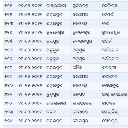
୭୧୧
୧୭.୧୨.୨୦୧୧
ରାଉରକେଲା
ସୁନ୍ଦରଗଡ଼
ଲେଫ୍ରିପଡ଼ା
୭୧୨
୧୭.୧୨.୨୦୧୧
ସମ୍ବଲପୁର
ବଲାଙ୍ଗୀର
ଦେଓଗାଁ
୭୧୩
୧୭.୧୨.୨୦୧୧
ସମ୍ବଲପୁର
କଳାହାଣ୍ଡି
ନର୍ଲା
୭୧୪
୧୭.୧୨.୨୦୧୧
ଭୁବନେଶ୍ବର
ଭୁବନେଶ୍ବର
ଭୁବନେଶ୍ବର
୭୧୫
୧୮.୧୨.୨୦୧୧
ଜୟପୁର
ନବରଙ୍ଗପୁର
ଝରିଗାଁ
୭୧୬
୧୮.୧୨.୨୦୧୧
ଅନୁଗୁଳ
ଅନୁଗୁଳ
ବଅଁରପାଳ
୭୧୭
୧୮.୧୨.୨୦୧୧
ଅନୁଗୁଳ
ଅନୁଗୁଳ
ବଅଁରପାଳ
୭୧୮
୧୮.୧୨.୨୦୧୧
ସମ୍ବଲପୁର
ବୌଦ୍ଧ
ହରଭଙ୍ଗା
୭୧୯
୧୮.୧୨.୨୦୧୧
ସମ୍ବଲପୁର
ବଲାଙ୍ଗୀର
ବଲାଙ୍ଗୀର
୭୨୦
୧୮.୧୨.୨୦୧୧
ସମ୍ବଲପୁର
କଳାହାଣ୍ଡି
ଗୋଳାମୁଣ୍ଡା
୭୨୧
୧୮.୧୨.୨୦୧୧
ବ୍ରହ୍ମପୁର
ଗଜପତି
ଆର୍.ଉଦୟଗିରି
୭୨୨
୧୯.୧୨.୨୦୧୧
ରାଉରକେଲା
ରାଉରକେଲା
ଲାଠିକଟା
୭୨୩
୧୯.୧୨.୨୦୧୧
କଟକ
କେନ୍ଦ୍ରାପଡ଼ା
ଡ଼େରାବିଶ୍
୭୨୪
୧୯.୧୨.୨୦୧୧
ସମ୍ବଲପୁର
ସୋନପୁର
ସୋନପୁର