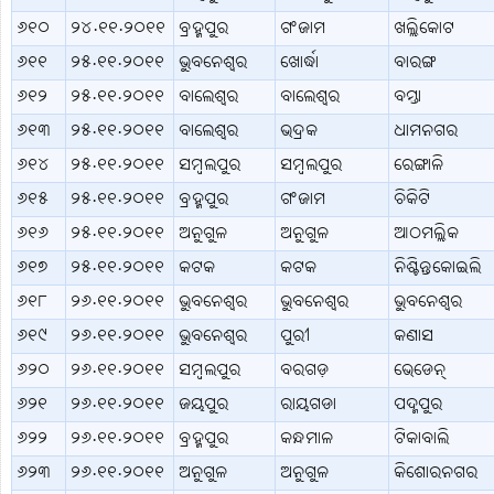
୬୧୦
୨୪.୧୧.୨୦୧୧
ବ୍ରହ୍ମପୁର
ଗଂଜାମ
ଖଲ୍ଲିକୋଟ
୬୧୧
୨୫.୧୧.୨୦୧୧
ଭୁବନେଶ୍ବର
ଖୋର୍ଦ୍ଧା
ବାରଙ୍ଗ
୬୧୨
୨୫.୧୧.୨୦୧୧
ବାଲେଶ୍ବର
ବାଲେଶ୍ବର
ବସ୍ତା
୬୧୩
୨୫.୧୧.୨୦୧୧
ବାଲେଶ୍ବର
ଭଦ୍ରକ
ଧାମନଗର
୬୧୪
୨୫.୧୧.୨୦୧୧
ସମ୍ବଲପୁର
ସମ୍ବଲପୁର
ରେଙ୍ଗାଳି
୬୧୫
୨୫.୧୧.୨୦୧୧
ବ୍ରହ୍ମପୁର
ଗଂଜାମ
ଚିକିଟି
୬୧୬
୨୫.୧୧.୨୦୧୧
ଅନୁଗୁଳ
ଅନୁଗୁଳ
ଆଠମଲ୍ଲିକ
୬୧୭
୨୫.୧୧.୨୦୧୧
କଟକ
କଟକ
ନିଶ୍ଚିନ୍ତକୋଇଲି
୬୧୮
୨୬.୧୧.୨୦୧୧
ଭୁବନେଶ୍ବର
ଭୁବନେଶ୍ବର
ଭୁବନେଶ୍ବର
୬୧୯
୨୬.୧୧.୨୦୧୧
ଭୁବନେଶ୍ବର
ପୁରୀ
କଣାସ
୬୨୦
୨୬.୧୧.୨୦୧୧
ସମ୍ବଲପୁର
ବରଗଡ଼
ଭେଡେନ୍
୬୨୧
୨୬.୧୧.୨୦୧୧
ଜୟପୁର
ରାୟଗଡା
ପଦ୍ମପୁର
୬୨୨
୨୬.୧୧.୨୦୧୧
ବ୍ରହ୍ମପୁର
କନ୍ଧମାଳ
ଟିକାବାଲି
୬୨୩
୨୬.୧୧.୨୦୧୧
ଅନୁଗୁଳ
ଅନୁଗୁଳ
କିଶୋରନଗର