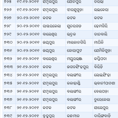
୭୨୫
୧୯.୧୨.୨୦୧୧
ସମ୍ବଲପୁର
ସୋନପୁର
ତରଭା
୭୨୬
୧୯.୧୨.୨୦୧୧
ସମ୍ବଲପୁର
ଝାରସୁଗୁଡ଼ା
ଲଇକେରା
୭୨୭
୨୦.୧୨.୨୦୧୧
କଟକ
କଟକ
କଟକ
୭୨୮
୨୦.୧୨.୨୦୧୧
ରାଉରକେଲା
ସୁନ୍ଦରଗଡ଼
ହେମଗିରି
୭୨୯
୨୦.୧୨.୨୦୧୧
ବାଲେଶ୍ବର
ଭଦ୍ରକ
ଚାନ୍ଦବାଲି
୭୩୦
୨୦.୧୨.୨୦୧୧
ଜୟପୁର
ମାଲକାନଗିରି
ମାଥିଳି
୭୩୧
୨୦.୧୨.୨୦୧୧
ଜୟପୁର
କୋରାପୁଟ
ସେମିଳିଗୁଡ଼ା
୭୩୨
୨୧.୧୨.୨୦୧୧
ବାଲେଶ୍ବର
ମୟୁରଭଞ୍ଜ
କପ୍ତିପଦା
୭୩୩
୨୧.୧୨.୨୦୧୧
କଟକ
ଜଗତସିଂହପୁର
ବିରିଡ଼ି
୭୩୪
୨୧.୧୨.୨୦୧୧
ସମ୍ବଲପୁର
ବଲାଙ୍ଗୀର
ଲୋଇସିଂହା
୭୩୫
୨୧.୧୨.୨୦୧୧
ସମ୍ବଲପୁର
କଳାହାଣ୍ଡି
ଭବାନୀପାଟଣା
୭୩୬
୨୧.୧୨.୨୦୧୧
ସମ୍ବଲପୁର
ବଲାଙ୍ଗୀର
ବେଲପଡ଼ା
୭୩୭
୨୧.୧୨.୨୦୧୧
ସମ୍ବଲପୁର
ବଲାଙ୍ଗୀର
ତୁରେକେଲା
୭୩୮
୨୧.୧୨.୨୦୧୧
କଟକ
କଟକ
ସାଲେପୁର
୭୩୯
୨୧.୧୨.୨୦୧୧
ବ୍ରହ୍ମପୁର
କନ୍ଧମାଳ
ଦାରିଙ୍ଗବାଡ଼ି