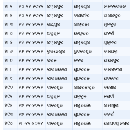
୫୮୧
୧୪.୧୧.୨୦୧୧
ସମ୍ବଲପୁର
ସମ୍ବଲପୁର
ନାକଟିଦେଉଳ
୫୮୨
୧୪.୧୧.୨୦୧୧
ସମ୍ବଲପୁର
ବଲାଙ୍ଗୀର
ଆଗଲପୁର
୫୮୩
୧୫.୧୧.୨୦୧୧
ଜୟପୁର
ରାୟଗଡ଼ା
ମୁନିଗୁଡ଼ା
୫୮୪
୧୫.୧୧.୨୦୧୧
ଅନୁଗୁଳ
କେନ୍ଦୁଝର
ଘଟଗାଁ
୫୮୫
୧୫.୧୧.୨୦୧୧
ସମ୍ବଲପୁର
ସମ୍ବଲପୁର
ଯୁଜୁମରା
୫୮୬
୧୬.୧୧.୨୦୧୧
ଭୁବନେଶ୍ବର
ଭୁବନେଶ୍ବର
ବାଲିଅନ୍ତା
୫୮୭
୧୬.୧୧.୨୦୧୧
କଟକ
କଟକ
ସାଲେପୁର
୫୮୮
୧୬.୧୧.୨୦୧୧
ରାଉରକେଲା
ସୁନ୍ଦରଗଡ଼
ବାଲିଶଙ୍କରା
୫୮୯
୧୬.୧୧.୨୦୧୧
ରାଉରକେଲା
ସୁନ୍ଦରଗଡ଼
ସବଡେଗା
୫୯୦
୧୬.୧୧.୨୦୧୧
ବାଲେଶ୍ବର
ରାଇରଙ୍ଗପୁର
ବିଶୋଇ
୫୯୧
୧୬.୧୧.୨୦୧୧
ଅନୁଗୁଳ
ଅନୁଗୁଳ
କଣିହାଁ
୫୯୨
୧୭.୧୧.୨୦୧୧
ବାଲେଶ୍ବର
ମୟୁରଭଞ୍ଜ
ଶାମାଖୁଣ୍ଟା
୫୯୩
୧୭.୧୧.୨୦୧୧
ରାଉରକେଲା
ସୁନ୍ଦରଗଡ଼
ବଡ଼ଗାଁ
୫୯୪
୧୮.୧୧.୨୦୧୧
ବାଲେଶ୍ବର
ମୟୁରଭଞ୍ଜ
ଗୋପବନ୍ଧୁନଗର