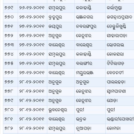
୭୬୯
୨୬.୧୨.୨୦୧୧
ସମ୍ବଲପୁର
କଳାହାଣ୍ଡି
କର୍ଲାମୁଣ୍ଡା
୭୭୦
୨୭.୧୨.୨୦୧୧
ବ୍ରହ୍ମପୁର
ଭଞ୍ଜନଗର
ଜଗନ୍ନାଥପ୍ରସାଦ
୭୭୧
୨୭.୧୨.୨୦୧୧
ଜୟପୁର
ନବରଙ୍ଗପୁର
ତେନ୍ତୁଳିଖୁଣ୍ଟି
୭୭୨
୨୭.୧୨.୨୦୧୧
ଅନୁଗୁଳ
କେନ୍ଦୁଝର
ସାହାରାପଡ଼ା
୭୭୩
୨୭.୧୨.୨୦୧୧
ବାଲେଶ୍ବର
ବାଲେଶ୍ବର
ଭୋଗରାଇ
୭୭୪
୨୭.୧୨.୨୦୧୧
ସମ୍ବଲପୁର
କଳାହାଣ୍ଡି
କୋକସରା
୭୭୫
୨୭.୧୨.୨୦୧୧
ସମ୍ବଲପୁର
ବଲାଙ୍ଗୀର
ଟିଟିଲାଗଡ଼
୭୭୬
୨୭.୧୨.୨୦୧୧
ବାଲେଶ୍ବର
ମୟୁରଭଞ୍ଜ
ବେତନଟୀ
୭୭୭
୨୮.୧୨.୨୦୧୧
ଅନୁଗୁଳ
ଅନୁଗୁଳ
ପାଲଲହଡ଼ା
୭୭୮
୨୮.୧୨.୨୦୧୧
ଅନୁଗୁଳ
କେନ୍ଦୁଝର
ସ୍ବାମପାଟଣା
୭୭୯
୨୮.୧୨.୨୦୧୧
ଅନୁଗୁଳ
କେନ୍ଦୁଝର
ଯୋଡ଼ା
୭୮୦
୨୮.୧୨.୨୦୧୧
ଭୁବନେଶ୍ବର
ପୁରୀ
ପୁରୀ
୭୮୧
୨୮.୧୨.୨୦୧୧
ବାଲେଶ୍ବର
ଭଦ୍ରକ
ଭଣ୍ଡାରୀପୋଖରୀ
୭୮୨
୨୮.୧୨.୨୦୧୧
ସମ୍ବଲପୁର
ନୂଆପଡ଼ା
କୋମନା