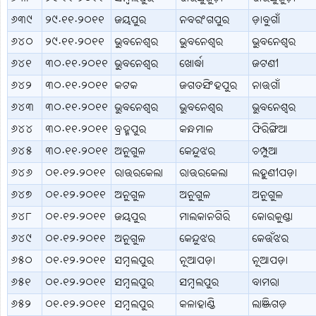
୬୩୯
୨୯.୧୧.୨୦୧୧
ଜୟପୁର
ନବରଂଗପୁର
ଡ଼ାବୁଗାଁ
୬୪୦
୨୯.୧୧.୨୦୧୧
ଭୁବନେଶ୍ବର
ଭୁବନେଶ୍ବର
ଭୁବନେଶ୍ବର
୬୪୧
୩୦.୧୧.୨୦୧୧
ଭୁବନେଶ୍ବର
ଖୋର୍ଦ୍ଧା
ଜଟଣୀ
୬୪୨
୩୦.୧୧.୨୦୧୧
କଟକ
ଜଗତସିଂହପୁର
ନାଉଗାଁ
୬୪୩
୩୦.୧୧.୨୦୧୧
ଭୁବନେଶ୍ବର
ଭୁବନେଶ୍ବର
ଭୁବନେଶ୍ବର
୬୪୪
୩୦.୧୧.୨୦୧୧
ବ୍ରହ୍ମପୁର
କନ୍ଧମାଳ
ଫିରିଙ୍ଗିଆ
୬୪୫
୩୦.୧୧.୨୦୧୧
ଅନୁଗୁଳ
କେନ୍ଦୁଝର
ଚମ୍ପୁଆ
୬୪୬
୦୧.୧୨.୨୦୧୧
ରାଉରକେଲା
ରାଉରକେଲା
ଲହୁଣୀପଡ଼ା
୬୪୭
୦୧.୧୨.୨୦୧୧
ଅନୁଗୁଳ
ଅନୁଗୁଳ
ଅନୁଗୁଳ
୬୪୮
୦୧.୧୨.୨୦୧୧
ଜୟପୁର
ମାଲକାନଗିରି
କୋରକୁଣ୍ଡା
୬୪୯
୦୧.୧୨.୨୦୧୧
ଅନୁଗୁଳ
କେନ୍ଦୁଝର
କେଉଁଝର
୬୫୦
୦୧.୧୨.୨୦୧୧
ସମ୍ବଲପୁର
ନୂଆପଡ଼ା
ନୂଆପଡ଼ା
୬୫୧
୦୧.୧୨.୨୦୧୧
ସମ୍ବଲପୁର
ସମ୍ବଲପୁର
ବାମରା
୬୫୨
୦୧.୧୨.୨୦୧୧
ସମ୍ବଲପୁର
କଳାହାଣ୍ଡି
ଲାଞ୍ଜିଗଡ଼