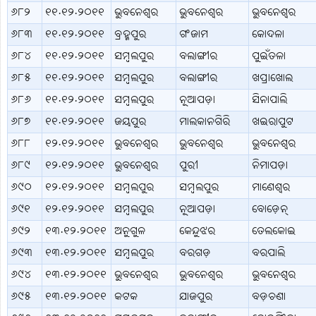
୬୮୨
୧୧.୧୨.୨୦୧୧
ଭୁବନେଶ୍ବର
ଭୁବନେଶ୍ବର
ଭୁବନେଶ୍ବର
୬୮୩
୧୧.୧୨.୨୦୧୧
ବ୍ରହ୍ମପୁର
ଗଂଜାମ
କୋଦଳା
୬୮୪
୧୧.୧୨.୨୦୧୧
ସମ୍ବଲପୁର
ବଲାଙ୍ଗୀର
ପୁଇଁତଳା
୬୮୫
୧୧.୧୨.୨୦୧୧
ସମ୍ବଲପୁର
ବଲାଙ୍ଗୀର
ଖପ୍ରାଖୋଲ
୬୮୬
୧୧.୧୨.୨୦୧୧
ସମ୍ବଲପୁର
ନୂଆପଡ଼ା
ସିନାପାଲି
୬୮୭
୧୧.୧୨.୨୦୧୧
ଜୟପୁର
ମାଲକାନଗିରି
ଖଇରାପୁଟ
୬୮୮
୧୨.୧୨.୨୦୧୧
ଭୁବନେଶ୍ବର
ଭୁବନେଶ୍ବର
ଭୁବନେଶ୍ବର
୬୮୯
୧୨.୧୨.୨୦୧୧
ଭୁବନେଶ୍ବର
ପୁରୀ
ନିମାପଡ଼ା
୬୯୦
୧୨.୧୨.୨୦୧୧
ସମ୍ବଲପୁର
ସମ୍ବଲପୁର
ମାଣେଶ୍ବର
୬୯୧
୧୨.୧୨.୨୦୧୧
ସମ୍ବଲପୁର
ନୂଆପଡ଼ା
ବୋଡ଼େନ୍
୬୯୨
୧୩.୧୨.୨୦୧୧
ଅନୁଗୁଳ
କେନ୍ଦୁଝର
ତେଲକୋଇ
୬୯୩
୧୩.୧୨.୨୦୧୧
ସମ୍ବଲପୁର
ବରଗଡ଼
ବରପାଲି
୬୯୪
୧୩.୧୨.୨୦୧୧
ଭୁବନେଶ୍ବର
ଭୁବନେଶ୍ବର
ଭୁବନେଶ୍ବର
୬୯୫
୧୩.୧୨.୨୦୧୧
କଟକ
ଯାଜପୁର
ବଡ଼ଚଣା