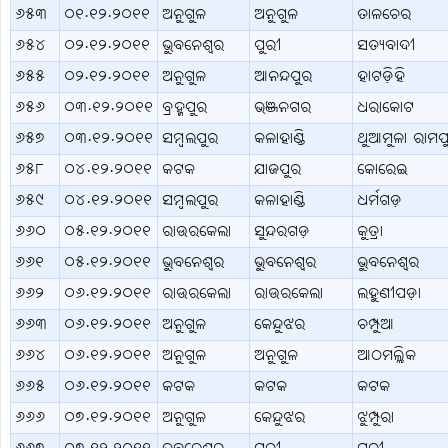
୬୫୩
୦୧.୧୨.୨୦୧୧
ଅନୁଗୁଳ
ଅନୁଗୁଳ
ତାଳଚେର
୬୫୪
୦୨.୧୨.୨୦୧୧
ଭୁବନେଶ୍ବର
ପୁରୀ
ସତ୍ୟବାଦୀ
୬୫୫
୦୨.୧୨.୨୦୧୧
ଅନୁଗୁଳ
ଆନନ୍ଦପୁର
ହାଟଡ଼ିହି
୬୫୬
୦୩.୧୨.୨୦୧୧
ବ୍ରହ୍ମପୁର
ଭଞ୍ଜନଗର
ଧରାକୋଟ
୬୫୭
୦୩.୧୨.୨୦୧୧
ସମ୍ବଲପୁର
କଳାହାଣ୍ଡି
ଥୁଆମୁଳା ରାମପ
୬୫୮
୦୪.୧୨.୨୦୧୧
କଟକ
ଯାଜପୁର
କୋରେଇ
୬୫୯
୦୪.୧୨.୨୦୧୧
ସମ୍ବଲପୁର
କଳାହାଣ୍ଡି
ଧର୍ମଗଡ଼
୬୬୦
୦୫.୧୨.୨୦୧୧
ରାଉରକେଲା
ସୁନ୍ଦରଗଡ଼
କୁତ୍ରା
୬୬୧
୦୫.୧୨.୨୦୧୧
ଭୁବନେଶ୍ବର
ଭୁବନେଶ୍ବର
ଭୁବନେଶ୍ବର
୬୬୨
୦୬.୧୨.୨୦୧୧
ରାଉରକେଲା
ରାଉରକେଲା
ଲହୁଣୀପଡ଼ା
୬୬୩
୦୬.୧୨.୨୦୧୧
ଅନୁଗୁଳ
କେନ୍ଦୁଝର
ଚମ୍ପୁଆ
୬୬୪
୦୬.୧୨.୨୦୧୧
ଅନୁଗୁଳ
ଅନୁଗୁଳ
ଆଠମଲ୍ଲିକ
୬୬୫
୦୬.୧୨.୨୦୧୧
କଟକ
କଟକ
କଟକ
୬୬୬
୦୭.୧୨.୨୦୧୧
ଅନୁଗୁଳ
କେନ୍ଦୁଝର
ଝୁମ୍ପୁରା