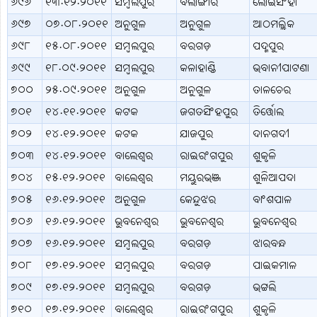
୬୯୬
୧୩.୧୨.୨୦୧୧
ସମ୍ବଲପୁର
ବଲାଙ୍ଗୀର
ଲୋଇସିଂହା
୬୯୭
୦୭.୦୮.୨୦୧୧
ଅନୁଗୁଳ
ଅନୁଗୁଳ
ଆଠମଲ୍ଲିକ
୬୯୮
୧୫.୦୮.୨୦୧୧
ସମ୍ବଲପୁର
ବରଗଡ଼
ପଦ୍ମପୁର
୬୯୯
୧୮.୦୯.୨୦୧୧
ସମ୍ବଲପୁର
କଳାହାଣ୍ଡି
ଭବାନୀପାଟଣା
୭୦୦
୨୫.୦୯.୨୦୧୧
ଅନୁଗୁଳ
ଅନୁଗୁଳ
ତାଳଚେର
୭୦୧
୧୪.୧୧.୨୦୧୧
କଟକ
ଜଗତସିଂହପୁର
ତିର୍ତ୍ତୋଲ
୭୦୨
୧୪.୧୨.୨୦୧୧
କଟକ
ଯାଜପୁର
ଦାନଗଦୀ
୭୦୩
୧୪.୧୨.୨୦୧୧
ବାଲେଶ୍ବର
ରାଇରଂଗପୁର
ଶୁକୃଳି
୭୦୪
୧୫.୧୨.୨୦୧୧
ବାଲେଶ୍ବର
ମୟୁରଭଞ୍ଜ
ଶୁଳିଆପଦା
୭୦୫
୧୬.୧୨.୨୦୧୧
ଅନୁଗୁଳ
କେନ୍ଦୁଝର
ବାଂଶପାଳ
୭୦୬
୧୬.୧୨.୨୦୧୧
ଭୁବନେଶ୍ବର
ଭୁବନେଶ୍ବର
ଭୁବନେଶ୍ବର
୭୦୭
୧୬.୧୨.୨୦୧୧
ସମ୍ବଲପୁର
ବରଗଡ଼
ଝାରବନ୍ଧ
୭୦୮
୧୭.୧୨.୨୦୧୧
ସମ୍ବଲପୁର
ବରଗଡ଼
ପାଇକମାଳ
୭୦୯
୧୭.୧୨.୨୦୧୧
ସମ୍ବଲପୁର
ବରଗଡ଼
ଭଟ୍ଟଲି
୭୧୦
୧୭.୧୨.୨୦୧୧
ବାଲେଶ୍ବର
ରାଇରଂଗପୁର
ଶୁକୃଳି