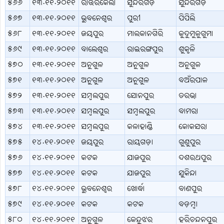
୫୬୬
୧୩.୧୧.୨୦୧୧
ରାଉରକେଲା
ସୁନ୍ଦରଗଡ଼
ସୁନ୍ଦରଗଡ଼
୫୬୭
୧୩.୧୧.୨୦୧୧
ଭୁବନେଶ୍ବର
ପୁରୀ
ପିପିଲି
୫୬୮
୧୩.୧୧.୨୦୧୧
ଜୟପୁର
ମାଲକାନଗିରି
କୁଦୁମୁଳୁଗୁମା
୫୬୯
୧୩.୧୧.୨୦୧୧
ବାଲେଶ୍ବର
ରାଇରଙ୍ଗପୁର
ଶୁକୃଳି
୫୭୦
୧୩.୧୧.୨୦୧୧
ଅନୁଗୁଳ
ଅନୁଗୁଳ
ଅନୁଗୁଳ
୫୭୧
୧୩.୧୧.୨୦୧୧
ଅନୁଗୁଳ
ଅନୁଗୁଳ
ବଅଁରପାଳ
୫୭୨
୧୩.୧୧.୨୦୧୧
ସମ୍ବଲପୁର
ସୋନପୁର
ତରଭା
୫୭୩
୧୩.୧୧.୨୦୧୧
ସମ୍ବଲପୁର
ସମ୍ବଲପୁର
ବାମରା
୫୭୪
୧୩.୧୧.୨୦୧୧
ସମ୍ବଲପୁର
କଳାହାଣ୍ଡି
କୋକସରା
୫୭୫
୧୪.୧୧.୨୦୧୧
ଜୟପୁର
ରାୟଗଡ଼ା
ଗୁଣୁପୁର
୫୭୬
୧୪.୧୧.୨୦୧୧
କଟକ
ଯାଜପୁର
ଦଶରଥପୁର
୫୭୭
୧୪.୧୧.୨୦୧୧
କଟକ
ଯାଜପୁର
ସୁକିନ୍ଦା
୫୭୮
୧୪.୧୧.୨୦୧୧
ଭୁବନେଶ୍ବର
ଖୋର୍ଦ୍ଧା
ବାଣପୁର
୫୭୯
୧୪.୧୧.୨୦୧୧
କଟକ
କଟକ
ବଡ଼ମ୍ବା
୫୮୦
୧୪.୧୧.୨୦୧୧
ଅନୁଗୁଳ
କେନ୍ଦୁଝର
ହରିଚନ୍ଦନପୁର