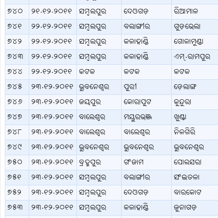
୭୪୦
୨୧.୧୨.୨୦୧୧
ସମ୍ବଲପୁର
ଦେଓଗଡ଼
ରିଆମାଳ
୭୪୧
୨୨.୧୨.୨୦୧୧
ସମ୍ବଲପୁର
ବଲାଙ୍ଗୀର
ଗୁଡ଼ଭେଲା
୭୪୨
୨୨.୧୨.୨୦୧୧
ସମ୍ବଲପୁର
କଳାହାଣ୍ଡି
ଗୋଳାମୁଣ୍ଡା
୭୪୩
୨୨.୧୨.୨୦୧୧
ସମ୍ବଲପୁର
କଳାହାଣ୍ଡି
ଏମ୍.ରାମପୁର
୭୪୪
୨୨.୧୨.୨୦୧୧
କଟକ
କଟକ
କଟକ
୭୪୫
୨୩.୧୨.୨୦୧୧
ଭୁବନେଶ୍ବର
ପୁରୀ
ଡ଼େଲାଙ୍ଗ
୭୪୬
୨୩.୧୨.୨୦୧୧
ଜୟପୁର
କୋରାପୁଟ
କୁନ୍ଦୁରା
୭୪୭
୨୩.୧୨.୨୦୧୧
ବାଲେଶ୍ବର
ମୟୁରଭଞ୍ଜ
ଖୁଣ୍ଟା
୭୪୮
୨୩.୧୨.୨୦୧୧
ବାଲେଶ୍ବର
ବାଲେଶ୍ବର
ନିଳଗିରି
୭୪୯
୨୩.୧୨.୨୦୧୧
ଭୁବନେଶ୍ବର
ଭୁବନେଶ୍ବର
ଭୁବନେଶ୍ବର
୭୫୦
୨୩.୧୨.୨୦୧୧
ବ୍ରହ୍ମପୁର
ଗଂଜାମ
ପୋଲସରା
୭୫୧
୨୩.୧୨.୨୦୧୧
ସମ୍ବଲପୁର
ବଲାଙ୍ଗୀର
ସଂଇତଳା
୭୫୨
୨୩.୧୨.୨୦୧୧
ସମ୍ବଲପୁର
ଦେଓଗଡ଼
ବାରକୋଟ
୭୫୩
୨୩.୧୨.୨୦୧୧
ସମ୍ବଲପୁର
କଳାହାଣ୍ଡି
ଜୁନାଗଡ଼