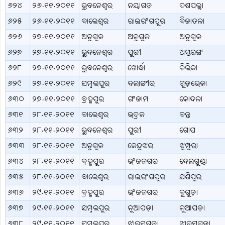
୬୨୪
୨୬.୧୧.୨୦୧୧
ଭୁବନେଶ୍ବର
ନୟାଗଡ଼
ଦଶପଲ୍ଲା
୬୨୫
୨୬.୧୧.୨୦୧୧
ବାଲେଶ୍ବର
ରାଇରଂଗପୁର
ବିଜାତଳା
୬୨୬
୨୭.୧୧.୨୦୧୧
ଅନୁଗୁଳ
ଅନୁଗୁଳ
ଅନୁଗୁଳ
୬୨୭
୨୭.୧୧.୨୦୧୧
ଭୁବନେଶ୍ବର
ପୁରୀ
ଅସ୍ତରଙ୍ଗ
୬୨୮
୨୭.୧୧.୨୦୧୧
ଭୁବନେଶ୍ବର
ଖୋର୍ଦ୍ଧା
ଚିଲିକା
୬୨୯
୨୭.୧୧.୨୦୧୧
ସମ୍ବଲପୁର
ବଲାଙ୍ଗୀର
ଗୁଡ଼ଭେଳା
୬୩୦
୨୭.୧୧.୨୦୧୧
ବ୍ରହ୍ମପୁର
ଗଂଜାମ
କୋଦଳା
୬୩୧
୨୮.୧୧.୨୦୧୧
ବାଲେଶ୍ବର
ଭଦ୍ରକ
ବନ୍ତ
୬୩୨
୨୮.୧୧.୨୦୧୧
ଭୁବନେଶ୍ବର
ପୁରୀ
ଗୋପ
୬୩୩
୨୮.୧୧.୨୦୧୧
ଅନୁଗୁଳ
କେନ୍ଦୁଝର
ଝୁମ୍ପୁରା
୬୩୪
୨୮.୧୧.୨୦୧୧
ବ୍ରହ୍ମପୁର
ଭଂଜନଗର
ବେଲଗୁଣ୍ଠା
୬୩୫
୨୮.୧୧.୨୦୧୧
ବାଲେଶ୍ବର
ରାଇରଂଗପୁର
ଯଶିପୁର
୬୩୬
୨୯.୧୧.୨୦୧୧
ବ୍ରହ୍ମପୁର
ଭଂଜନଗର
ବୁଗୁଡ଼ା
୬୩୭
୨୯.୧୧.୨୦୧୧
ସମ୍ବଲପୁର
ନୂଆପଡ଼ା
ନୂଆପଡ଼ା
୬୩୮
୨୯.୧୧.୨୦୧୧
ସମ୍ବଲପୁର
ଝାରସୁଗୁଡ଼ା
ଝାରସୁଗୁଡ଼ା