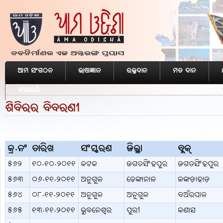
ଆମ ସଂଗଠନ
ଭାଷାଜ୍ଞାନ
ରକ୍ତଦାନ
ମତ ଦାନ
ଆମ ଓଡ଼ି
ଗ୍ୟାଲେରି
ଶିବିରର ବିବରଣୀ
କ୍ର.ନଂ
ତାରିଖ
ସଂସ୍କରଣ
ଜିଲ୍ଲା
ବ୍ଲକ୍
୫୬୨
୧୦.୧୦.୨୦୧୧
କଟକ
ଜଗତସିଂହପୁର
ଜଗତସିଂହପୁର
୫୬୩
୦୬.୧୧.୨୦୧୧
ଅନୁଗୁଳ
ଢେଙ୍କାନାଳ
କଙ୍କଡ଼ାହାଡ଼
୫୬୪
୦୮.୧୧.୨୦୧୧
ଅନୁଗୁଳ
ଅନୁଗୁଳ
ବଅଁରପାଳ
୫୬୫
୧୩.୧୧.୨୦୧୧
ଭୁବନେଶ୍ବର
ପୁରୀ
କଣାସ