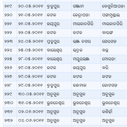
୨୧୯
୨୦.୦୫.୨୦୧୧
ବ୍ରହ୍ମପୁର
ଗଞ୍ଜାମ
ବେଗୁନିଆପଡ଼ା
୨୨୦
୨୧.୦୫.୨୦୧୧
କଟକ
କେନ୍ଦ୍ରାପଡ଼ା
ପଟ୍ଟାମୁଣ୍ଡାଇ
୨୨୧
୨୧.୦୫.୨୦୧୧
ଜୟପୁର
ମାଲକାନଗିରି
ମାଲକାନଗିରି
୨୨୨
୨୨.୦୫.୨୦୧୧
କଟକ
କଟକ
ବାରଙ୍ଗ
୨୨୩
୨୪.୦୫.୨୦୧୧
ପ୍ରହ୍ମପୁର
ଭଞ୍ଜ ନଗର
ସେରଗଡ଼
୨୨୪
୨୫.୦୫.୨୦୧୧
ବାଲେଶ୍ବର
ଭଦ୍ରକ
ବନ୍ତ
୨୨୫
୨୮.୦୫.୨୦୧୧
ବାଲେଶ୍ବର
ମୟୂରଭଞ୍ଜ
ମୋରଡ଼ା
୨୨୬
୨୯.୦୫.୨୦୧୧
କଟକ
ଜୟପୁର
ବରି
୨୨୭
୨୯.୦୫.୨୦୧୧
କଟକ
କଟକ
କଟକ
୨୨୮
୨୯.୦୫.୨୦୧୧
ବ୍ରହ୍ମପୁର
କନ୍ଧମାଳ
କୋଟଗଡ଼
୨୨୯
୩୦.୦୫.୨୦୧୧
ଅନୁଗୁଳ
ଅନୁଗୁଳ
ଅନୁଗୁଳ
୨୩୦
୩୧.୦୫.୨୦୧୧
ଭୁବନେଶ୍ବର
ଭୁବନେଶ୍ବର
ଭୁବନେଶ୍ବର
୨୩୧
୦୨.୦୬.୨୦୧୧
ଅନୁଗୁଳ
ଅନୁଗୁଳ
କଣିହାଁ
୨୩୨
୦୪.୦୬.୨୦୧୧
ଅନୁଗୁଳ
ଅନୁଗୁଳ
ଅନୁଗୁଳ