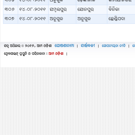
୩୦୫
୧୪.୦୮.୨୦୧୧
ଅନୁଗୁଳ
ଢ଼େଙ୍କାନାଳ
କାମାକ୍ଷାନଗର
୩୦୬
୧୪.୦୮.୨୦୧୧
ସମ୍ବଲପୁର
ସୋନପୁର
ବିନିକା
୩୦୭
୧୪.୦୮.୨୦୧୧
ଅନୁଗୁଳ
ଅନୁଗୁଳ
ଛେଣ୍ଡିପଦା
ଘୋଷଣାନାମା
ସର୍ତ୍ତାବଳୀ
ସତ୍ବ ଅଧିକାର © ୨୦୧୬, ଆମ ଓଡ଼ିଶା
ଗୋପନୀୟତା ନୀତି
ଫ
|
|
|
ୱେବସାଇଟ୍ ପ୍ରସ୍ତୁତି ଓ ପରିଚାଳନା :
ଆମ ଓଡ଼ିଶା
|