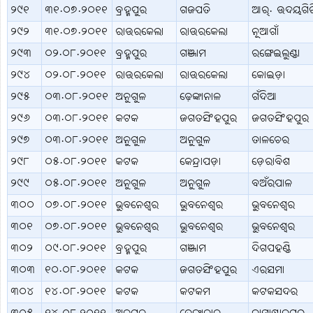
୨୯୧
୩୧.୦୭.୨୦୧୧
ବ୍ରହ୍ମପୁର
ଗଜପତି
ଆର୍. ଉଦୟଗିର
୨୯୨
୩୧.୦୭.୨୦୧୧
ରାଉରକେଲା
ରାଉରକେଲା
ନୂଆଗାଁ
୨୯୩
୦୨.୦୮.୨୦୧୧
ବ୍ରହ୍ମପୁର
ଗଞ୍ଜାମ
ରଙ୍ଗେଇଲୁଣ୍ଡା
୨୯୪
୦୨.୦୮.୨୦୧୧
ରାଉରକେଲା
ରାଉରକେଲା
କୋଇଡ଼ା
୨୯୫
୦୩.୦୮.୨୦୧୧
ଅନୁଗୁଳ
ଢ଼େଙ୍କାନାଳ
ଗଁଦିଆ
୨୯୬
୦୩.୦୮.୨୦୧୧
କଟକ
ଜଗତସିଂହପୁର
ଜଗତସିଂହପୁର
୨୯୭
୦୩.୦୮.୨୦୧୧
ଅନୁଗୁଳ
ଅନୁଗୁଳ
ତାଳଚେର
୨୯୮
୦୫.୦୮.୨୦୧୧
କଟକ
କେନ୍ଦ୍ରାପଡ଼ା
ଡ଼େରାବିଶ
୨୯୯
୦୫.୦୮.୨୦୧୧
ଅନୁଗୁଳ
ଅନୁଗୁଳ
ବଅଁରପାଳ
୩୦୦
୦୭.୦୮.୨୦୧୧
ଭୁବନେଶ୍ବର
ଭୁବନେଶ୍ବର
ଭୁବନେଶ୍ବର
୩୦୧
୦୭.୦୮.୨୦୧୧
ଭୁବନେଶ୍ବର
ଭୁବନେଶ୍ବର
ଭୁବନେଶ୍ବର
୩୦୨
୦୯.୦୮.୨୦୧୧
ବ୍ରହ୍ମପୁର
ଗଞ୍ଜାମ
ଦିଗପହଣ୍ଡି
୩୦୩
୧୦.୦୮.୨୦୧୧
କଟକ
ଜଗତସିଂହପୁର
ଏରସମା
୩୦୪
୧୪.୦୮.୨୦୧୧
କଟକ
କଟକମ
କଟକସଦର