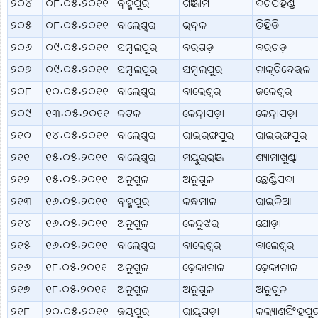
୨୦୪
୦୮.୦୫.୨୦୧୧
ବ୍ରହ୍ମପୁର
ଗଞ୍ଜାମ
ଦିଗପହଣ୍ଡି
୨୦୫
୦୮.୦୫.୨୦୧୧
ବାଲେଶ୍ବର
ଭଦ୍ରକ
ତିହିଡି
୨୦୬
୦୯.୦୫.୨୦୧୧
ସମ୍ବଲପୁର
ବରଗଡ଼
ବରଗଡ଼
୨୦୭
୦୯.୦୫.୨୦୧୧
ସମ୍ବଲପୁର
ସମ୍ବଲପୁର
ନାକ୍‌ଟିଦେଉଳ
୨୦୮
୧୦.୦୫.୨୦୧୧
ବାଲେଶ୍ବର
ବାଲେଶ୍ବର
ଜଳେଶ୍ବର
୨୦୯
୧୩.୦୫.୨୦୧୧
କଟକ
କେନ୍ଦ୍ରାପଡ଼ା
କେନ୍ଦ୍ରାପଡ଼ା
୨୧୦
୧୪.୦୫.୨୦୧୧
ବାଲେଶ୍ବର
ରାଇରଙ୍ଗପୁର
ରାଇରଙ୍ଗପୁର
୨୧୧
୧୫.୦୫.୨୦୧୧
ବାଲେଶ୍ବର
ମୟୂରଭଞ୍ଜ
ଶ୍ୟାମାଖୁଣ୍ଟା
୨୧୨
୧୫.୦୫.୨୦୧୧
ଅନୁଗୁଳ
ଅନୁଗୁଳ
ଛେଣ୍ଡିପଦା
୨୧୩
୧୬.୦୫.୨୦୧୧
ବ୍ରହ୍ମପୁର
କନ୍ଧମାଳ
ରାଇକିଆ
୨୧୪
୧୬.୦୫.୨୦୧୧
ଅନୁଗୁଳ
କେନ୍ଦୁଝର
ଯୋଡ଼ା
୨୧୫
୧୬.୦୫.୨୦୧୧
ବାଲେଶ୍ବର
ବାଲେଶ୍ବର
ବାଲେଶ୍ବର
୨୧୬
୧୮.୦୫.୨୦୧୧
ଅନୁଗୁଳ
ଢ଼େଙ୍କାନାଳ
ଢ଼େଙ୍କାନାଳ
୨୧୭
୧୮.୦୫.୨୦୧୧
ଅନୁଗୁଳ
ଅନୁଗୁଳ
ଅନୁଗୁଳ
୨୧୮
୨୦.୦୫.୨୦୧୧
ଜୟପୁର
ରାୟଗଡ଼ା
କଲ୍ୟାଣସିଂହପୁ