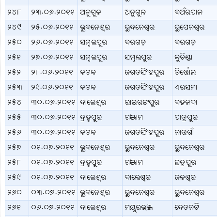
୨୪୮
୨୩.୦୬.୨୦୧୧
ଅନୁଗୁଳ
ଅନୁଗୁଳ
ବଅଁରପାଳ
୨୪୯
୨୫.୦୬.୨୦୧୧
ଭୁବନେଶ୍ବର
ଭୁବନେଶ୍ବର
ଭୁପେନଶ୍ବର
୨୫୦
୨୬.୦୬.୨୦୧୧
ସମ୍ବଲପୁର
ବରଗଡ଼
ବରଗଡ଼
୨୫୧
୨୭.୦୬.୨୦୧୧
ସମ୍ବଲପୁର
ସମ୍ବଲପୁର
କୁଚିଣ୍ଡା
୨୫୨
୨୮.୦୬.୨୦୧୧
କଟକ
ଜଗତସିଂହପୁର
ତିର୍ତ୍ତୋଲ
୨୫୩
୨୯.୦୬.୨୦୧୧
କଟକ
ଜଗତସିଂହପୁର
ଏରସମା
୨୫୪
୩୦.୦୬.୨୦୧୧
ବାଲେଶ୍ବର
ରାଇରଙ୍ଗପୁର
ବହଳଦା
୨୫୫
୩୦.୦୬.୨୦୧୧
ବ୍ରହ୍ମପୁର
ଗଞ୍ଜାମ
ପାତ୍ରପୁର
୨୫୬
୩୦.୦୬.୨୦୧୧
କଟକ
ଜଗତସିଂହପୁର
ନାଉଗାଁ
୨୫୭
୦୧.୦୭.୨୦୧୧
ଭୁବନେଶ୍ବର
ଭୁବନେଶ୍ବର
ଭୁବନେଶ୍ବର
୨୫୮
୦୧.୦୭.୨୦୧୧
ବ୍ରହ୍ମପୁର
ଗଞ୍ଜାମ
ଛତ୍ରପୁର
୨୫୯
୦୧.୦୭.୨୦୧୧
ବାଲେଶ୍ବର
ବାଲେଶ୍ବର
ଜଳଶ୍ବର
୨୬୦
୦୩.୦୭.୨୦୧୧
ଭୁବନେଶ୍ବର
ଭୁବନେଶ୍ବର
ଭୁବନେଶ୍ବର
୨୬୧
୦୬.୦୭.୨୦୧୧
ବାଲେଶ୍ବର
ମୟୂରଭଞ୍ଜ
ବେତନଟି