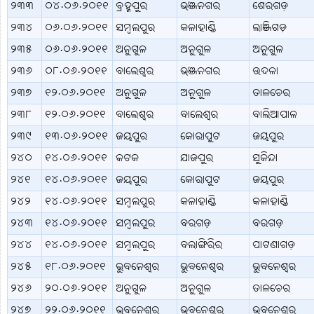
୨୩୩
୦୪.୦୬.୨୦୧୧
ବ୍ରହ୍ମପୁର
ଭଞ୍ଜନଗର
ଶେରଗଡ଼
୨୩୪
୦୬.୦୬.୨୦୧୧
ସମ୍ବଲପୁର
କଳାହାଣ୍ଡି
ଲାଞ୍ଜିଗଡ଼
୨୩୫
୦୬.୦୬.୨୦୧୧
ଅନୁଗୁଳ
ଅନୁଗୁଳ
ଅନୁଗୁଳ
୨୩୬
୦୮.୦୬.୨୦୧୧
ବାଲେଶ୍ବର
ଭଞ୍ଜନଗର
ଉଦଳା
୨୩୭
୧୨.୦୬.୨୦୧୧
ଅନୁଗୁଳ
ଅନୁଗୁଳ
ତାଳଚେର
୨୩୮
୧୨.୦୬.୨୦୧୧
ବାଲେଶ୍ବର
ବାଲେଶ୍ବର
ବାଲିଆପାଳ
୨୩୯
୧୩.୦୬.୨୦୧୧
ଜୟପୁର
କୋରାପୁଟ
ଜୟପୁର
୨୪୦
୧୪.୦୬.୨୦୧୧
କଟକ
ଯାଜପୁର
ସୁକିନ୍ଦା
୨୪୧
୧୪.୦୬.୨୦୧୧
ଜୟପୁର
କୋରାପୁଟ
ଜୟପୁର
୨୪୨
୧୪.୦୬.୨୦୧୧
ସମ୍ବଲପୁର
କଳାହାଣ୍ଡି
କଳାହାଣ୍ଡି
୨୪୩
୧୪.୦୬.୨୦୧୧
ସମ୍ବଲପୁର
ବରଗଡ଼
ବରଗଡ଼
୨୪୪
୧୪.୦୬.୨୦୧୧
ସମ୍ବଲପୁର
ବଲାଙ୍ଗିରିର
ପାଟଣାଗଡ଼
୨୪୫
୧୮.୦୬.୨୦୧୧
ଭୁବନେଶ୍ବର
ଭୁବନେଶ୍ବର
ଭୁବନେଶ୍ବର
୨୪୬
୨୦.୦୬.୨୦୧୧
ଅନୁଗୁଳ
ଅନୁଗୁଳ
ତାଳଚେର
୨୪୭
୨୨.୦୬.୨୦୧୧
ଭୁବନେଶ୍ବର
ଭୁବନେଶ୍ବର
ଭୁବନେଶ୍ବର