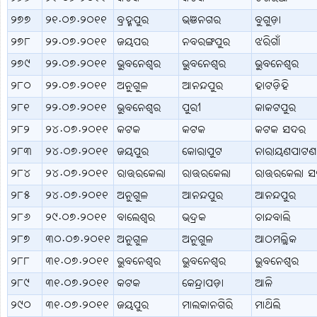
୨୭୭
୨୧.୦୭.୨୦୧୧
ବ୍ରହ୍ମପୁର
ଭଞନଗର
ବୁଗୁଡ଼ା
୨୭୮
୨୨.୦୭.୨୦୧୧
ଜୟପର
ନବରଙ୍ଗପୁର
ଝରିଗାଁ
୨୭୯
୨୨.୦୭.୨୦୧୧
ଭୁବନେଶ୍ବର
ଭୁବନେଶ୍ବର
ଭୁବନେଶ୍ବର
୨୮୦
୨୨.୦୭.୨୦୧୧
ଅନୁଗୁଳ
ଆନନ୍ଦପୁର
ହାଟଡ଼ିହି
୨୮୧
୨୨.୦୭.୨୦୧୧
ଭୁବନେଶ୍ବର
ପୁରୀ
କାକଟପୁର
୨୮୨
୨୪.୦୭.୨୦୧୧
କଟକ
କଟକ
କଟକ ସଦର
୨୮୩
୨୪.୦୭.୨୦୧୧
ଜୟପୁର
କୋରାପୁଟ
ନାରାୟଣପାଟଣ
୨୮୪
୨୪.୦୭.୨୦୧୧
ରାଉରକେଲା
ରାଉରକେଲା
ରାଉରକେଲା 
୨୮୫
୨୪.୦୭.୨୦୧୧
ଅନୁଗୁଳ
ଆନନ୍ଦପୁର
ଆନନ୍ଦପୁର
୨୮୬
୨୯.୦୭.୨୦୧୧
ବାଲେଶ୍ବର
ଭଦ୍ରକ
ଚାନ୍ଦବାଲି
୨୮୭
୩୦.୦୭.୨୦୧୧
ଅନୁଗୁଳ
ଅନୁଗୁଳ
ଆଠମଲ୍ଲିକ
୨୮୮
୩୧.୦୭.୨୦୧୧
ଭୁବନେଶ୍ବର
ଭୁବନେଶ୍ବର
ଭୁବନେଶ୍ବର
୨୮୯
୩୧.୦୭.୨୦୧୧
କଟକ
କେନ୍ଦ୍ରାପଡ଼ା
ଆଳି
୨୯୦
୩୧.୦୭.୨୦୧୧
ଜୟପୁର
ମାଲକାନଗିରି
ମାଥିଲି