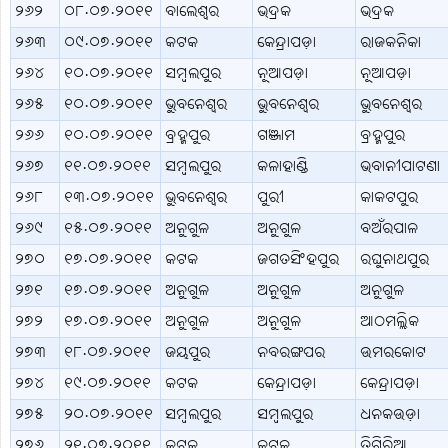
୨୬୨
୦୮.୦୭.୨୦୧୧
ବାଲେଶ୍ବର
ଭଦ୍ରକ
ଭଦ୍ରକ
୨୬୩
୦୯.୦୭.୨୦୧୧
କଟକ
କେନ୍ଦ୍ରାପଡ଼ା
ରାଜକନିକା
୨୬୪
୧୦.୦୭.୨୦୧୧
ସମ୍ବଲପୁର
ନୂଆପଡ଼ା
ନୂଆପଡ଼ା
୨୬୫
୧୦.୦୭.୨୦୧୧
ଭୁବନେଶ୍ବର
ଭୁବନେଶ୍ବର
ଭୁବନେଶ୍ବର
୨୬୬
୧୦.୦୭.୨୦୧୧
ବ୍ରହ୍ମପୁର
ଗଞ୍ଜାମ
ବ୍ରହ୍ମପୁର
୨୬୭
୧୧.୦୭.୨୦୧୧
ସମ୍ବଲପୁର
କଳାହାଣ୍ଡି
ଭବାନୀପାଟଣା
୨୬୮
୧୩.୦୭.୨୦୧୧
ଭୁବନେଶ୍ବର
ପୁରୀ
କାକଟପୁର
୨୬୯
୧୫.୦୭.୨୦୧୧
ଅନୁଗୁଳ
ଅନୁଗୁଳ
ବଅଁରପାଳ
୨୭୦
୧୭.୦୭.୨୦୧୧
କଟକ
ଜଗତସିଂହପୁର
ରଘୁନାଥପୁର
୨୭୧
୧୭.୦୭.୨୦୧୧
ଅନୁଗୁଳ
ଅନୁଗୁଳ
ଅନୁଗୁଳ
୨୭୨
୧୭.୦୭.୨୦୧୧
ଅନୁଗୁଳ
ଅନୁଗୁଳ
ଆଠମଲ୍ଲିକ
୨୭୩
୧୮.୦୭.୨୦୧୧
ଜୟପୁର
ନବରଙ୍ଗପର
ଉମରକୋଟ
୨୭୪
୧୯.୦୭.୨୦୧୧
କଟକ
କେନ୍ଦ୍ରାପଡ଼ା
କେନ୍ଦ୍ରାପଡ଼ା
୨୭୫
୨୦.୦୭.୨୦୧୧
ସମ୍ବଲପୁର
ସମ୍ବଲପୁର
ଧନକଉଡ଼ା
୨୭୬
୨୧.୦୭.୨୦୧୧
କଟକ
କଟକ
ତିଗିରିଆ