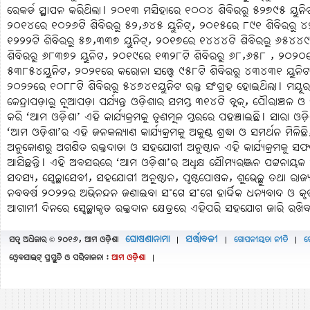
ରେକର୍ଡ ସ୍ଥାପନ କରିଥିଲା। ୨୦୧୩ ମସିହାରେ ୧୦୦୪ ଶିବିରରୁ ୫୨୭୯୫ ୟୁନିଟ
୨୦୧୪ରେ ୧୦୨୬ଟି ଶିବିରରୁ ୫୨,୬୪୫ ୟୁନିଟ୍‌, ୨୦୧୫ରେ ୮୯୧ ଶିବିରରୁ
୧୨୨୨ଟି ଶିବିରରୁ ୫୭,୩୩୭ ୟୁନିଟ୍‌, ୨୦୧୭ରେ ୧୪୪୪ଟି ଶିବିରରୁ ୬୫୪
ଶିବିରରୁ ୬୮୩୭୨ ୟୁନିଟ, ୨୦୧୯ରେ ୧୩୨୮ଟି ଶିବିରରୁ ୬୮,୬୫୮ , ୨୦୨୦ର
୫୩୮୫୪ୟୁନିଟ, ୨୦୨୧ରେ କରୋନା ସତ୍ତ୍ବେ ୯୫୮ଟି ଶିବିରରୁ ୪୩୪୩୧ ୟୁନିଟ 
୨୦୨୨ରେ ୧୦୮୮ଟି ଶିବିରରୁ ୫୪୭୪୧ୟୁନିଟ ରକ୍ତ ସଂଗ୍ରହ ହୋଇଥିଲା। ମୟୂରଭ
କେନ୍ଦ୍ରାପଡ଼ାରୁ ନୂଆପଡ଼ା ପର୍ଯ୍ୟନ୍ତ ଓଡ଼ିଶାର ସମସ୍ତ ୩୧୪ଟି ବ୍ଲକ୍‌, ପୌରାଞ୍
କରି ‘ଆମ ଓଡ଼ିଶା’ ଏହି କାର୍ଯ୍ୟକ୍ରମକୁ ତୃଣମୂଳ ସ୍ତରରେ ପହଞ୍ଚାଇଛି। ସାରା ଓ
‘ଆମ ଓଡ଼ିଶା’ର ଏହି ଜନକଲ୍ୟାଣ କାର୍ଯ୍ୟକ୍ରମକୁ ଅକୁଣ୍ଠ ଶ୍ରଦ୍ଧା ଓ ସମର୍ଥନ ମିଳି
ଅନୁକୋଣରୁ ଅଗଣିତ ରକ୍ତଦାତା ଓ ସହଯୋଗୀ ଅନୁଷ୍ଠାନ ଏହି କାର୍ଯ୍ୟକ୍ରମକୁ
ଆସିଛନ୍ତି। ଏହି ଅବସରରେ ‘ଆମ ଓଡ଼ିଶା’ର ଅଧୢକ୍ଷ ସୌମ୍ୟରଞ୍ଜନ ପଟ୍ଟନାୟକ 
ସଦସ୍ୟ, ସ୍ବେଚ୍ଛାସେବୀ, ସହଯୋଗୀ ଅନୁଷ୍ଠାନ, ପୃଷ୍ଠପୋଷକ, ଶୁଭେଚ୍ଛୁ ତଥା ରାଜ୍
ନବବର୍ଷ ୨୦୨୨ର ଅଭିନନ୍ଦନ ଜଣାଇବା ସ˚ଗେ ସ˚ଗେ ହାର୍ଦ୍ଦିକ ଧନ୍ୟବାଦ ଓ କୃ
ଆଗାମୀ ଦିନରେ ସ୍ବେଚ୍ଛାକୃତ ରକ୍ତଦାନ ‌କ୍ଷେତ୍ରରେ ଏହିପରି ସହଯୋଗ ଜାରି ରଖିବ
ଘୋଷଣାନାମା
ସର୍ତ୍ତାବଳୀ
ସତ୍ବ ଅଧିକାର © ୨୦୧୬, ଆମ ଓଡ଼ିଶା
ଗୋପନୀୟତା ନୀତି
ଫ
|
|
|
ୱେବସାଇଟ୍ ପ୍ରସ୍ତୁତି ଓ ପରିଚାଳନା :
ଆମ ଓଡ଼ିଶା
|