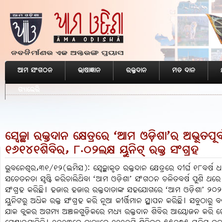
ଆମ ସଂଗଠନ
ଭାଷାଜ୍ଞାନ
ରକ୍ତଦାନ
ମତ ଦାନ
ଗ୍ୟାଲେରି
ସ୍ବେଚ୍ଛା ରକ୍ତଦାନ କ୍ଷେତ୍ରରେ ‘ଆମ ଓଡ଼ିଶା’ର ଅଭୂତପ
୧୬୧୪୧ଶିବିର, ୮.୦୨ଲକ୍ଷ ୟୁନିଟ୍‌ ରକ୍ତ ସଂଗ୍ରହ
ଭୁବନେଶ୍ବର,୩୧/୧୨(ଇମିସ): ସ୍ବେଚ୍ଛାକୃତ ରକ୍ତଦାନ କ୍ଷେତ୍ରରେ ଦୀର୍ଘ ୧୮ବର୍ଷ 
ସଚେତନତା ସୃଷ୍ଟି କରିଚାଲିଥିବା ‘ଆମ ଓଡ଼ିଶା’ ସଂଗଠନ ଚଳିତବର୍ଷ ପୁଣି ଥରେ 
ସଂଗ୍ରହ କରିଛି। ହଜାର ହଜାର ରକ୍ତଦାତାଙ୍କ ସହଯୋଗରେ ‘ଆମ ଓଡ଼ିଶା’ ୨
ୟୁନିଟରୁ ଅଧିକ ରକ୍ତ ସଂଗ୍ରହ କରି ନୂଆ କୀର୍ତ୍ତିମାନ ସ୍ଥାପନ କରିଛି। ସବୁଠା
ଯାକ ବ୍ଲକର ଅଗମ୍ୟ ଅଞ୍ଚଳଗୁଡ଼ିକରେ ମଧ୍ୟ ରକ୍ତଦାନ ଶିବିର ଆ‌ୟୋଜନ କରି ର