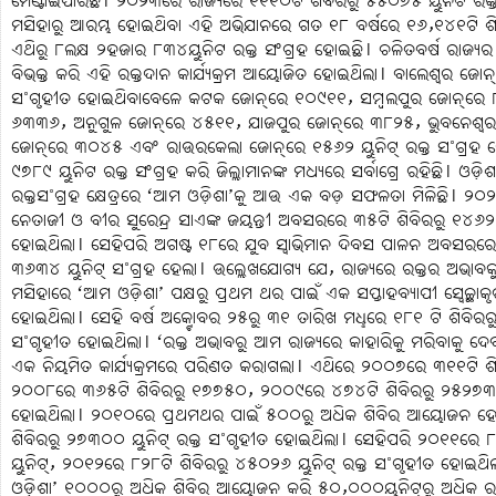
ମେଣ୍ଟାଇପାରିଛି। ୨୦୨୩ରେ ରାଜ୍ୟରେ ୧୧୧୦ଟି ଶିବିରରୁ ୫୫୦୭୫ ୟୁନିଟ ରକ୍
ମସିହାରୁ ଆରମ୍ଭ ହୋଇଥିବା ଏହି ଅଭିଯାନରେ ଗତ ୧୮ ବର୍ଷରେ ୧୬,୧୪୧ଟି ଶ
ଏଥିରୁ ୮ଲକ୍ଷ ୨ହଜାର ୮୩୪ୟୁନିଟ ରକ୍ତ ସଂଗ୍ରହ ହୋଇଛି। ଚଳିତବର୍ଷ ରାଜ୍ୟର ୩
ବିଭକ୍ତ କରି ଏହି ରକ୍ତଦାନ କାର୍ଯ୍ୟକ୍ରମ ଆୟୋଜିତ ହୋଇଥିଲା। ବାଲେଶ୍ବର ଜୋନ୍
ସ˚ଗୃହୀତ ହୋଇଥିବାବେଳେ କଟକ ଜୋନ୍‌ରେ ୧୦୯୧୧, ସମ୍ବଲପୁର ଜୋନ୍‌ରେ ୮୬
୬୩୩୬, ଅନୁଗୁଳ ଜୋନ୍‌ରେ ୪୫୧୧, ଯାଜପୁର ଜୋନ୍‌ରେ ୩୮୨୫, ଭୁବନେଶ୍ବ
ଜୋନ୍‌ରେ ୩୦୪୫ ଏବଂ ରାଉରକେଲା ଜୋନ୍‌ରେ ୧୫୬୨ ୟୁନିଟ୍‌ ରକ୍ତ ସ˚ଗ୍ରହ ହୋ
୯୭୮୯ ୟୁନିଟ ରକ୍ତ ସଂଗ୍ରହ କରି ଜିଲ୍ଲାମାନଙ୍କ ମଧ୍ୟରେ ସର୍ବାଗ୍ରେ ରହିଛି। ଓଡ଼
ରକ୍ତସ˚ଗ୍ରହ କ୍ଷେତ୍ରରେ ‘ଆମ ଓଡ଼ିଶା’କୁ ଆଉ ଏକ ବଡ଼ ସଫଳତା ମିଳିଛି। ୨
ନେତାଜୀ ଓ ବୀର ସୁରେନ୍ଦ୍ର ସାଏଙ୍କ ଜୟନ୍ତୀ ଅବସରରେ ୩୫ଟି ଶିବିର‌ରୁ ୧୪୬୨
ହୋଇଥିଲା। ସେହିପରି ଅଗଷ୍ଟ ୧୮ରେ ଯୁବ ସ୍ବାଭିମାନ ଦିବସ ପାଳନ ଅବସରରେ 
୩୬୩୪ ୟୁନିଟ୍‌ ସ˚ଗ୍ରହ ହେଲା। ଉଲ୍ଲେଖଯୋଗ୍ୟ ଯେ, ରାଜ୍ୟରେ ରକ୍ତର ଅଭାବକୁ
ମସିହାରେ ‘ଆମ ଓଡ଼ିଶା’ ପକ୍ଷରୁ ପ୍ରଥମ ଥର ପାଇଁ ଏକ ସପ୍ତାହବ୍ୟାପୀ ସ୍ବେଚ୍ଛାକୃତ
ହୋଇଥିଲା। ସେହି ବର୍ଷ ଅକ୍ଟୋବର ୨୫ରୁ ୩୧ ତାରିଖ ମଧୢରେ ୧୮୧ ଟି ଶିବିରରୁ ମ
ସ˚ଗୃହୀତ ହୋଇଥିଲା। ‘ରକ୍ତ ଅଭାବରୁ ଆମ ରାଜ୍ୟରେ କାହାରିକୁ ମରିବାକୁ ଦେବା 
ଏକ ନିୟମିତ କାର୍ଯ୍ୟକ୍ରମରେ ପରିଣତ କରାଗଲା। ଏଥିରେ ୨୦୦୭ରେ ୩୧୧ଟି ଶିବ
୨୦୦୮ରେ ୩୬୫ଟି ଶିବିରରୁ ୧୭୭୫୦, ୨୦୦୯ରେ ୪୭୪ଟି ଶିବିରରୁ ୨୫୨୭୩ ୟୁ
ହୋଇଥିଲା। ୨୦୧୦ରେ ପ୍ରଥମଥର ପାଇଁ ୫୦୦ରୁ ଅଧିକ ଶିବିର ଆୟୋଜନ ହୋ
ଶିବିରରୁ ୨୭୩୦୦ ୟୁନିଟ୍‌ ରକ୍ତ ସ˚ଗୃହୀତ ହୋଇଥିଲା। ସେହିପରି ୨୦୧୧ରେ 
ୟୁନିଟ୍‌, ୨୦୧୨ରେ ୮୨୮ଟି ଶିବିରରୁ ୪୫୦୨୬ ୟୁନିଟ୍‌ ରକ୍ତ ସ˚ଗୃହୀତ ହୋ
ଓଡ଼ିଶା’ ୧୦୦୦ରୁ ଅଧିକ ଶିବିର ଆୟୋଜନ କରି ୫୦,୦୦୦ୟୁନିଟ୍‌ରୁ ଅଧିକ ରକ୍