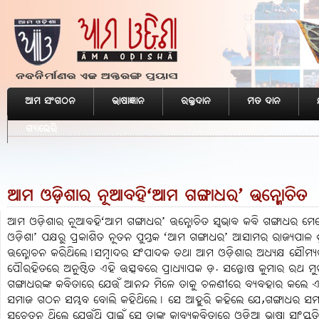
ଆମ ସଂଗଠନ
ଭାଷାଜ୍ଞାନ
ରକ୍ତଦାନ
ମତ ଦାନ
ଗ୍ୟାଲେରି
ଆମ ଓଡ଼ିଶାର ନୂଆବହି‘ଆମ ଗଙ୍ଗାଧର’ ଉନ୍ମୋଚିତ
ଆମ ଓଡ଼ିଶାର ନୂଆବହି‘ଆମ ଗଙ୍ଗାଧର’ ଉନ୍ମୋଚିତ ସ୍ବଭାବ କବି ଗଙ୍ଗାଧର ମେ
ଓଡ଼ିଶା’ ପକ୍ଷରୁ ପ୍ରକାଶିତ ନୂତନ ପୁସ୍ତକ ‘ଆମ ଗଙ୍ଗାଧର’ ଆସାମର ରାଜ୍ୟପାଳ ଶ
ଉନ୍ମୋଚନ କରିଥିଲେ୤ସମ୍ବାଦର ସଂପାଦକ ତଥା ଆମ ଓଡ଼ିଶାର ଅଧ୍ୟକ୍ଷ ସୌମ୍ୟର
ପୌରହିତରେ ଅନୁଷ୍ଠିତ ଏହି ଉତ୍ସବରେ ପ୍ରାଧ୍ୟାପକ ଡ଼. ସନ୍ତୋଷ କୁମାର ରଥ ମ
ଗଙ୍ଗାଧରଙ୍କ କବିତାରେ ଯେଉଁ ଆନନ୍ଦ ମିଳେ ତାକୁ ଚଳଣୀରେ ବ୍ୟବହାର କଲେ ଏ
ସମାଜ ଗଠନ ସମ୍ଭବ ବୋଲି କହିଥିଲେ୤ ସେ ଆହୁରି କହିଲେ ଯେ,ଗଙ୍ଗାଧର ସମାଜ ସ
ସଚେତନ ଥିଲେ ଯେଉଁଥି ପାଇଁ ସେ ତାଙ୍କ କାବ୍ୟକବିତାରେ ଓଡ଼ିଆ ଭାଷା ସାଂସ୍କୃତ