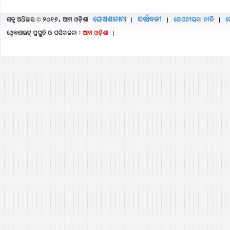
ଘୋଷଣାନାମା
ସର୍ତ୍ତାବଳୀ
ସତ୍ବ ଅଧିକାର © ୨୦୧୬, ଆମ ଓଡ଼ିଶା
ଗୋପନୀୟତା ନୀତି
ଫ
|
|
|
ୱେବସାଇଟ୍ ପ୍ରସ୍ତୁତି ଓ ପରିଚାଳନା :
ଆମ ଓଡ଼ିଶା
|