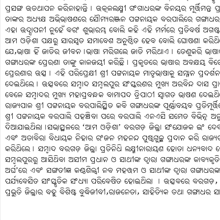
ପ୍ରସଙ୍ଗ ଉତଥାପନ କରିନାହାନ୍ତି୤ ଉତ୍କଳଲକ୍ଷ୍ମୀ ଗଂଗାଧରଙ୍କ ବିନୟର ମୂର୍ତ୍ତିମନ୍
ତାଙ୍କର ଅଧ୍ୟକ୍ଷ ଅଭିଭାଷଣରେ ସୌମ୍ୟରଞ୍ଜନ ପଟ୍ଟନାୟକ ବରପାଲିରେ ଗଙ୍ଗାଧର
ଏହା ଉଦ୍ଯାପନୀ ନୁହେଁ ବରଂ ଶୁଭାରମ୍ଭ ବୋଲି କହି ଏହି ମର୍ମରେ ପ୍ରତିବର୍ଷ ଅଗଷ
ଆମ ଓଡ଼ିଶା ପକ୍ଷରୁ ସାରସ୍ବତ ସମାବେଶ ଅନୁଷ୍ଠିତ ହେବ ବୋଲି ଘୋଷଣା କରିଥ
ଯେ,ଭାଷା ହିଁ ଜାତିର ଜୀବନ୤ଭାଷା ମରିଗଲେ ଜାତି ମରିଥାଏ୤ ତେଣୁକରି ଭାଷାର ସ
ଗଙ୍ଗାଧରଙ୍କ ପ୍ରେରଣା ତାଙ୍କୁ କାଳଜୟୀ କରିଛି୤ ପ୍ରକୃତରେ ଭାଷାର ଅବକ୍ଷୟ ବ
ପ୍ରେରଣାର ଉତ୍ସ୤ ଏହି ପରିପ୍ରେକ୍ଷୀ ଶ୍ରୀ ପଟ୍ଟନାୟକ ମାତୃଭାଷାକୁ ସମ୍ମାନ ପ୍ରଦର୍
ଦେଇଥିଲେ୤ ଉତ୍ସବରେ ସମ୍ବାଦ ସମ୍ବଲପୁର ସଂସ୍କରଣର ମୁଖ୍ୟ ଅରବିନ୍ଦ ଦାସ ପ୍ରାର
ବେଳେ ସମ୍ବାଦର ମୁଖ୍ୟ ମହାପ୍ରବନ୍ଧକ ବାମାପଦ ତ୍ରିପାଠୀ ସ୍ବାଗତ ଭାଷଣ ଦେଇଥ
ରାଜ୍ୟପାଳ ଶ୍ରୀ ପଟ୍ଟନାୟକ ବରପାଲିସ୍ଥିତ କବି ଗଙ୍ଗାଧରଙ୍କ ପୂର୍ଣ୍ଣାବୟବ ପ୍ରତିମୂର୍ତ୍
ଶ୍ରୀ ପଟ୍ଟନାୟକ ବରପାଲି ପହଞ୍ଚିବା ପରେ ବରପାଲି ଏନଏସି ସମେତ ବିଭିନ୍ନ ଅନୁଷ୍ଠ
ଦିଆଯାଇଥିଲା୤ସଭାସ୍ଥଳରେ ‘ଆମ ଓଡ଼ିଶା’ ବରଗଡ଼ ଜିଲ୍ଲା ସଂଯୋଜକ ଇଂ ଦେ
ଏବଂ ଅତାବିରା ବିଧାୟକ ନିହାର ରଂଜନ ମହନନ୍ଦ ପୁଷ୍ପଗୁଚ୍ଛ ପ୍ରଦାନ କରି ରାଜ୍ୟପାଳ
କରିଥିଲେ୤ ସମ୍ବାଦ ବରଗଡ଼ ଜିଲ୍ଲା ପ୍ରତିନିଧି ଲକ୍ଷ୍ମୀନାରାୟଣ ହୋତା ଧନ୍ୟବା
ସମ୍ବଲପୁରରୁ ଆସିଥିବା ଅସୀମ ପ୍ରଧାନ ଓ ସାଥୀଙ୍କ ଦ୍ବାରା ଗଙ୍ଗାଧରଙ୍କ କାବ୍ୟକୃ
ଅର୍ଘ’ରେ ଏବଂ ସଙ୍ଗତୀଜ୍ଞ କଣ୍ଠଶିଳ୍ପୀ ନବ ମହତ୍ତମ ଓ ସାଥୀଙ୍କ ଦ୍ବାରା ଗଙ୍ଗାଧ
ପର୍ଯ୍ୟବେସିତ ସାଂସ୍କୃତିକ ସଂଧ୍ୟା ପରିବେଷିତ ହୋଇଥିଲା ୤ ଉତ୍ସବରେ ବରଗଡ଼,
ପ୍ରଭୁତି ଜିଲ୍ଲାର ବହୁ ବିଶିଷ୍ଟ ବୁଦ୍ଧିଜୀବୀ,ରାଜନେତା, ସାହିତ୍ୟିକ ତଥା ଗଙ୍ଗାଧ