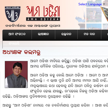
Select Language
▼
ଆମ ସଂଗଠନ
ଭାଷାଜ୍ଞାନ
ରକ୍ତଦାନ
ମତ ଦାନ
ଗ୍ୟାଲେରି
ଅଧ୍ୟକ୍ଷଙ୍କ କଲମରୁ
ଆମେ ଓଡ଼ିଶା ମାଟିରେ ଜନ୍ମିଛୁ; ଓଡ଼ିଶା ପାଣି ପବନରେ ବଢ଼ି
ଆମର ମୌଳିକ ପରିଚୟ, ପ୍ରତ୍ୟେକ ଓଡ଼ିଆର ସର୍ବପ୍ରଥମ 
ଆମେ ଓଡ଼ିଆ କହୁ ବୋଲି ଆମେ ଓଡ଼ିଆ ୤ ଆମେ ଓ ଆମ ଭାଷା
ଅଭିବ୍ୟକ୍ତି୤ ଏ ଭାଷା ପ୍ରତି ଯଦି ଆମର ମମତା ଆସି ନାହିଁ
ମାତୃଭାଷାରେ କଥା ହେବାକୁ ଯଦି ଆମେ ପବିତ୍ର କର୍ତ୍ତବ୍
ସଂକୁଚିତ ହୋଇ ଯାଉଛୁ, ତା’ହେଲେ ନିଜକୁ ଓଡ଼ିଆ କହିବ
ରହିଛି, ଓଡ଼ିଆଙ୍କର ପ୍ରତିବଦ୍ଧତାର ପ୍ରୟୋଜନ ରହିଛି ୤
ଆସନ୍ତୁ ‘ଆମ ଓଡ଼ିଶା’ ନାମରେ ଏକ ନବନିର୍ମାଣାର ପ୍ରୟାସ କରିବା ୤ ଆଶା କରିବ