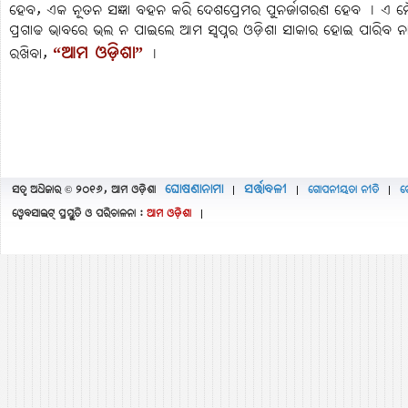
ହେବ, ଏକ ନୂତନ ସଜ୍ଞା ବହନ କରି ଦେଶପ୍ରେମର ପୁନର୍ଜାଗରଣ ହେବ ୤ ଏ ମୌଳି
ପ୍ରଗାଢ ଭାବରେ ଭଲ ନ ପାଇଲେ ଆମ ସ୍ବପ୍ନର ଓଡ଼ିଶା ସାକାର ହୋଇ ପାରିବ ନ
“ଆମ ଓଡ଼ିଶା”
ରଖିବା,
୤
ଘୋଷଣାନାମା
ସର୍ତ୍ତାବଳୀ
ସତ୍ବ ଅଧିକାର © ୨୦୧୬, ଆମ ଓଡ଼ିଶା
ଗୋପନୀୟତା ନୀତି
ଫ
|
|
|
ୱେବସାଇଟ୍ ପ୍ରସ୍ତୁତି ଓ ପରିଚାଳନା :
ଆମ ଓଡ଼ିଶା
|